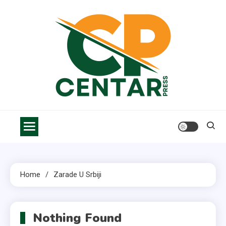
Skip
to
content
Centar Press
Vesti, saveti i informacije za bolji život
Home
Zarade U Srbiji
Nothing Found