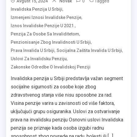
0
Tagged
Avgust 15, 2024
Novak
,
Invalidska Penzija U Srbiji
,
Izmenjeni Iznosi Invalidske Penzije
,
Iznos Invalidske Penzije U 2021.
,
Penzija Za Osobe Sa Invaliditetom
,
Penzionisanje Zbog Invalidnosti U Srbiji
,
,
Prava Invalida U Srbiji
Socijalna Zaštita Invalida U Srbiji
,
Uslovi Za Invalidsku Penziju
Zakonske Odredbe O Invalidskoj Penziji
Invalidska penzija u Srbiji predstavlja važan segment
socijalne sigurnosti za osobe koje zbog
zdravstvenog stanja više nisu sposobne za rad.
Visina penzije varira u zavisnosti od više faktora,
uključujući grupu osiguranika. Uslovi za ostvarivanje
prava na invalidsku penziju Osnovni uslovi Invalidska
penzija se priznaje kada osoba izgubi radnu
sposobnost zbog povrede na radu, bolesti ili […]