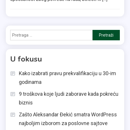
Pretraga
za:
U fokusu
Kako izabrati pravu prekvalifikaciju u 30-im
godinama
9 troškova koje ljudi zaborave kada pokreću
biznis
Zašto Aleksandar Đekić smatra WordPress
najboljim izborom za poslovne sajtove