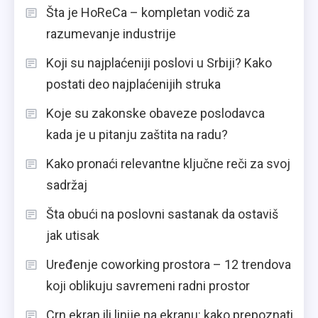
Šta je HoReCa – kompletan vodič za
razumevanje industrije
Koji su najplaćeniji poslovi u Srbiji? Kako
postati deo najplaćenijih struka
Koje su zakonske obaveze poslodavca
kada je u pitanju zaštita na radu?
Kako pronaći relevantne ključne reči za svoj
sadržaj
Šta obući na poslovni sastanak da ostaviš
jak utisak
Uređenje coworking prostora – 12 trendova
koji oblikuju savremeni radni prostor
Crn ekran ili linije na ekranu: kako prepoznati