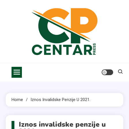
Skip
to
content
Centar Press
Vesti, saveti i informacije za bolji život
Home
Iznos Invalidske Penzije U 2021.
Iznos invalidske penzije u