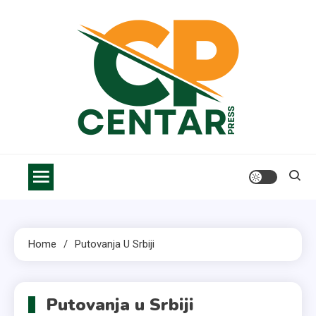
Skip
to
content
Centar Press
Vesti, saveti i informacije za bolji život
Home
Putovanja U Srbiji
Putovanja u Srbiji