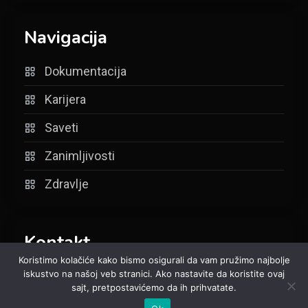
Navigacija
Dokumentacija
Karijera
Saveti
Zanimljivosti
Zdravlje
Kontakt
Koristimo kolačiće kako bismo osigurali da vam pružimo najbolje
iskustvo na našoj veb stranici. Ako nastavite da koristite ovaj
Email:
connect@centarpress.rs
sajt, pretpostavićemo da ih prihvatate.