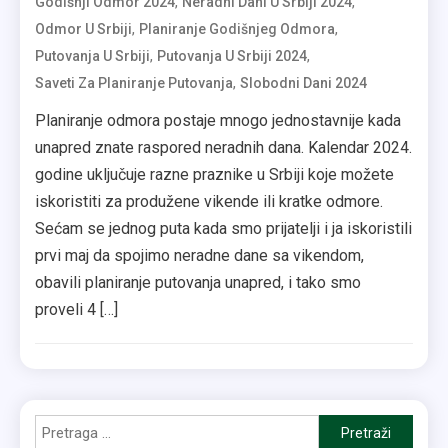
,
,
Godišnji Odmor 2024
Neradni Dani U Srbiji 2024
,
,
Odmor U Srbiji
Planiranje Godišnjeg Odmora
,
,
Putovanja U Srbiji
Putovanja U Srbiji 2024
,
Saveti Za Planiranje Putovanja
Slobodni Dani 2024
Planiranje odmora postaje mnogo jednostavnije kada
unapred znate raspored neradnih dana. Kalendar 2024.
godine uključuje razne praznike u Srbiji koje možete
iskoristiti za produžene vikende ili kratke odmore.
Sećam se jednog puta kada smo prijatelji i ja iskoristili
prvi maj da spojimo neradne dane sa vikendom,
obavili planiranje putovanja unapred, i tako smo
proveli 4 […]
Pretraga