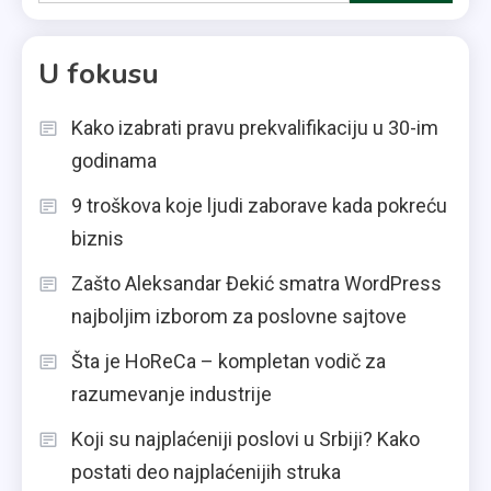
za:
U fokusu
Kako izabrati pravu prekvalifikaciju u 30-im
godinama
9 troškova koje ljudi zaborave kada pokreću
biznis
Zašto Aleksandar Đekić smatra WordPress
najboljim izborom za poslovne sajtove
Šta je HoReCa – kompletan vodič za
razumevanje industrije
Koji su najplaćeniji poslovi u Srbiji? Kako
postati deo najplaćenijih struka