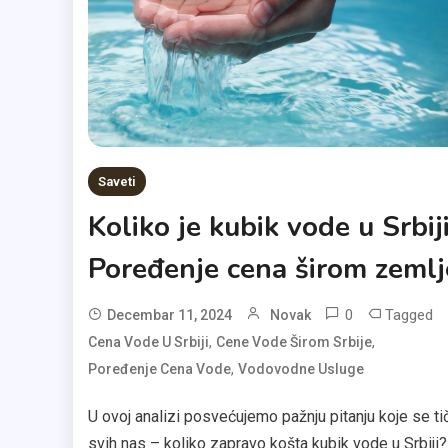
Saveti
Koliko je kubik vode u Srbij
Poređenje cena širom zemlj
0
Tagged
Decembar 11, 2024
Novak
,
,
Cena Vode U Srbiji
Cene Vode Širom Srbije
,
Poređenje Cena Vode
Vodovodne Usluge
U ovoj analizi posvećujemo pažnju pitanju koje se ti
svih nas – koliko zapravo košta kubik vode u Srbiji?