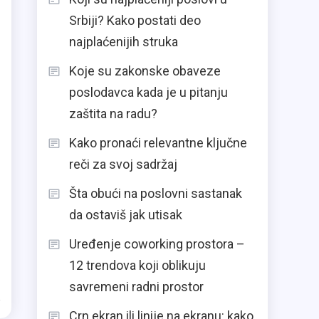
Srbiji? Kako postati deo
najplaćenijih struka
Koje su zakonske obaveze
poslodavca kada je u pitanju
zaštita na radu?
Kako pronaći relevantne ključne
reči za svoj sadržaj
Šta obući na poslovni sastanak
da ostaviš jak utisak
.
Uređenje coworking prostora –
12 trendova koji oblikuju
savremeni radni prostor
Crn ekran ili linije na ekranu: kako