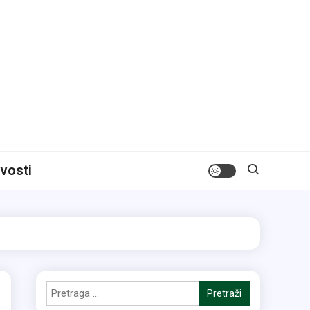
ivosti
Pretraga
za: