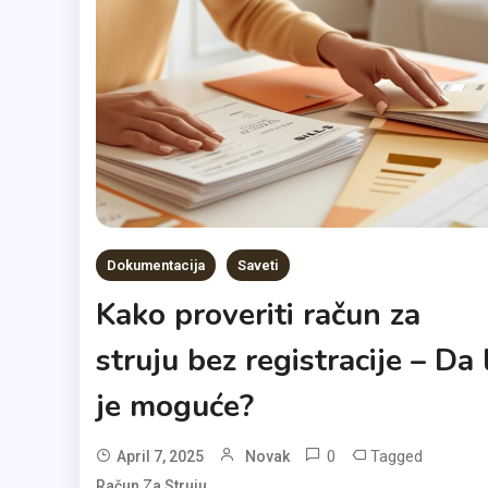
Dokumentacija
Saveti
Kako proveriti račun za
struju bez registracije – Da l
je moguće?
0
Tagged
April 7, 2025
Novak
Račun Za Struju