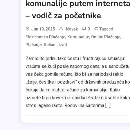
komunalije putem internet
– vodič za početnike
0
Tagged
Jun 19, 2025
Novak
,
,
,
Elektronsko Plaćanje
Komunalije
Online Plaćanje
,
,
Plaćanje
Računi
Uvid
Zamislite jednu tako čestu i frustrirajuću situaciju:
vraćate se kući posle napornog dana, a u sandučetu
vas čeka gomila računa, što bi se nariodski reklo
,,želje, česitke i pozdravi” od državnih preduzeća ko
čekaju da im platite račune za komunalije. Kako
uzmete hrpu koverti iz sandučeta, tako osetite kako
stres lagano raste. Redovi na šalterima […]