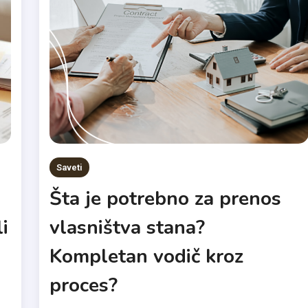
Saveti
Šta je potrebno za prenos
i
vlasništva stana?
Kompletan vodič kroz
proces?