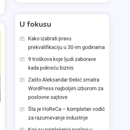
U fokusu
Kako izabrati pravu
prekvalifikaciju u 30-im godinama
9 troškova koje ljudi zaborave
kada pokreću biznis
Zašto Aleksandar Đekić smatra
WordPress najboljim izborom za
poslovne sajtove
Šta je HoReCa – kompletan vodič
za razumevanje industrije
Koji su najplaćeniji poslovi u