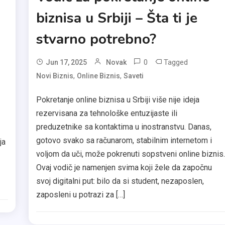
a
biznisa u Srbiji – Šta ti je
stvarno potrebno?
0
Tagged
Jun 17, 2025
Novak
,
,
Novi Biznis
Online Biznis
Saveti
Pokretanje online biznisa u Srbiji više nije ideja
rezervisana za tehnološke entuzijaste ili
preduzetnike sa kontaktima u inostranstvu. Danas,
gotovo svako sa računarom, stabilnim internetom i
ja
voljom da uči, može pokrenuti sopstveni online biznis
Ovaj vodič je namenjen svima koji žele da započnu
svoj digitalni put: bilo da si student, nezaposlen,
zaposleni u potrazi za […]