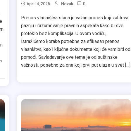
0
April 4, 2025
Novak
i
Prenos vlasništva stana je važan proces koji zahteva
e
pažnju i razumevanje pravnih aspekata kako bi sve
om
proteklo bez komplikacija. U ovom vodiču,
istražićemo korake potrebne za efikasan prenos
an
vlasništva, kao i ključne dokumente koji će vam biti od
pomoći. Savladavanje ove teme je od suštinske
a
važnosti, posebno za one koji prvi put ulaze u svet […]