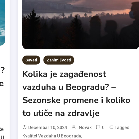
Saveti
Zanimljivosti
i?
Kolika je zagađenost
e
vazduha u Beogradu? –
Sezonske promene i koliko
to utiče na zdravlje
0
Tagged
Decembar 10, 2024
Novak
če
,
Kvalitet Vazduha U Beogradu
 U