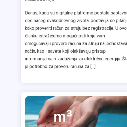
Danas, kada su digitalne platforme postale sastavn
deo našeg svakodnevnog života, postavlja se pitanj
kako proveriti račun za struju bez registracije. U ov
članku istražićemo mogućnosti koje vam
omogućavaju provere računa za struju na jednostav
način, kao i savete koji olakšavaju pristup
informacijama o zaduženju za električnu energiju. Št
je potrebno za proveru računa za […]