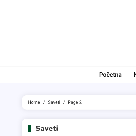
Skip
to
content
Početna
Home
Saveti
Page 2
Saveti