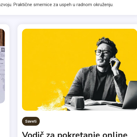
 razvoju. Praktične smernice za uspeh u radnom okruženju.
Saveti
Vodič za pokretanje online