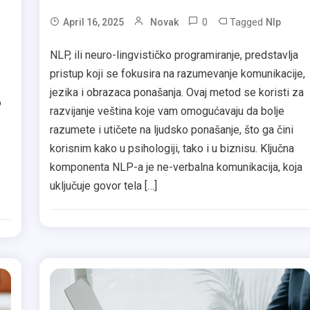
0
Tagged
April 16, 2025
Novak
Nlp
NLP, ili neuro-lingvističko programiranje, predstavlja
pristup koji se fokusira na razumevanje komunikacije,
jezika i obrazaca ponašanja. Ovaj metod se koristi za
o
razvijanje veština koje vam omogućavaju da bolje
razumete i utičete na ljudsko ponašanje, što ga čini
korisnim kako u psihologiji, tako i u biznisu. Ključna
komponenta NLP-a je ne-verbalna komunikacija, koja
z
uključuje govor tela […]