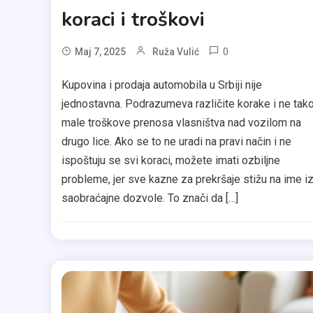
koraci i troškovi
0
Maj 7, 2025
Ruža Vulić
Kupovina i prodaja automobila u Srbiji nije
jednostavna. Podrazumeva različite korake i ne tak
male troškove prenosa vlasništva nad vozilom na
drugo lice. Ako se to ne uradi na pravi način i ne
ispoštuju se svi koraci, možete imati ozbiljne
probleme, jer sve kazne za prekršaje stižu na ime i
saobraćajne dozvole. To znači da […]