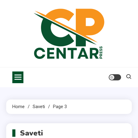
Skip
to
content
Centar Press
Vesti, saveti i informacije za bolji život
Home
Saveti
Page 3
Saveti