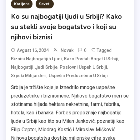
Karijera
Saveti
Ko su najbogatiji ljudi u Srbiji? Kako
su stekli svoje bogatstvo i koji su
njihovi biznisi
0
Tagged
Avgust 16, 2024
Novak
,
,
Biznisi Najbogatijih Ljudi
Kako Postati Bogat U Srbiji
,
,
Najbogatiji Ljudi Srbije
Poslovni Uspeh U Srbiji
,
Srpski Milijarderi
Uspešni Preduzetnici U Srbiji
Srbija je tržište koje je iznedrilo mnoge uspešne
preduzetnike i biznismene. Njihovo bogatstvo meri se
stotinama hiljada hektara nekretnina, farmi, fabrika,
hotela, kao i banaka. Forbes prepoznaje najbogatije
ljude u Srbiji kao što su Milan Janković, poznatiji kao
Filip Cepter, Miodrag Kostić i Miroslav Mišković.
Njihova bogatstva dostižu milionske cifre svake