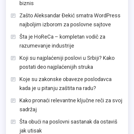
biznis
Zašto Aleksandar Đekić smatra WordPress
najboljim izborom za poslovne sajtove
Šta je HoReCa – kompletan vodič za
razumevanje industrije
Koji su najplaćeniji poslovi u Srbiji? Kako
postati deo najplaćenijih struka
Koje su zakonske obaveze poslodavca
kada je u pitanju zaštita na radu?
Kako pronaći relevantne ključne reči za svoj
sadržaj
Šta obući na poslovni sastanak da ostaviš
jak utisak