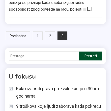
penzija se priznaje kada osoba izgubi radnu
sposobnost zbog povrede na radu, bolesti ili […]
Paginacija
3
Prethodno
1
2
članaka
Pretraga
za:
U fokusu
Kako izabrati pravu prekvalifikaciju u 30-im
godinama
9 troškova koje ljudi zaborave kada pokreću