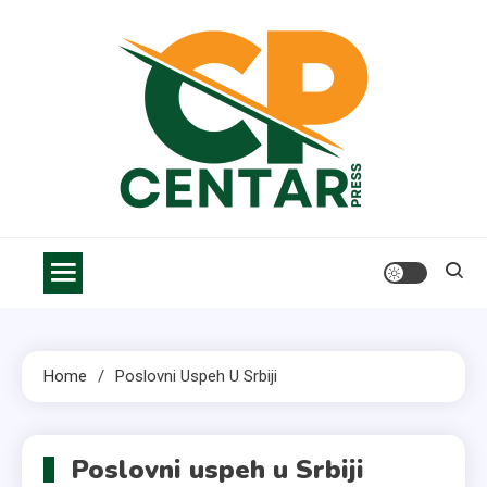
Skip
to
content
Centar Press
Vesti, saveti i informacije za bolji život
Home
Poslovni Uspeh U Srbiji
Poslovni uspeh u Srbiji