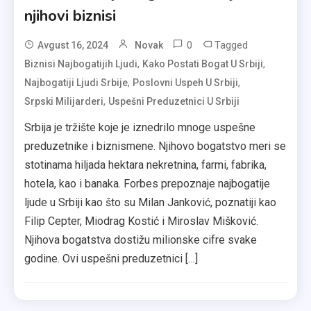
njihovi biznisi
0
Tagged
Avgust 16, 2024
Novak
,
,
Biznisi Najbogatijih Ljudi
Kako Postati Bogat U Srbiji
,
,
Najbogatiji Ljudi Srbije
Poslovni Uspeh U Srbiji
,
Srpski Milijarderi
Uspešni Preduzetnici U Srbiji
Srbija je tržište koje je iznedrilo mnoge uspešne
preduzetnike i biznismene. Njihovo bogatstvo meri se
stotinama hiljada hektara nekretnina, farmi, fabrika,
hotela, kao i banaka. Forbes prepoznaje najbogatije
ljude u Srbiji kao što su Milan Janković, poznatiji kao
Filip Cepter, Miodrag Kostić i Miroslav Mišković.
Njihova bogatstva dostižu milionske cifre svake
godine. Ovi uspešni preduzetnici […]