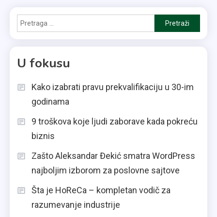
Pretraga
za:
U fokusu
Kako izabrati pravu prekvalifikaciju u 30-im
godinama
9 troškova koje ljudi zaborave kada pokreću
biznis
Zašto Aleksandar Đekić smatra WordPress
najboljim izborom za poslovne sajtove
Šta je HoReCa – kompletan vodič za
razumevanje industrije