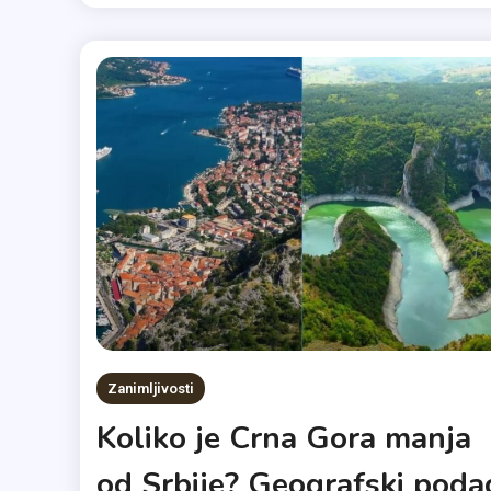
Zanimljivosti
Koliko je Crna Gora manja
od Srbije? Geografski poda