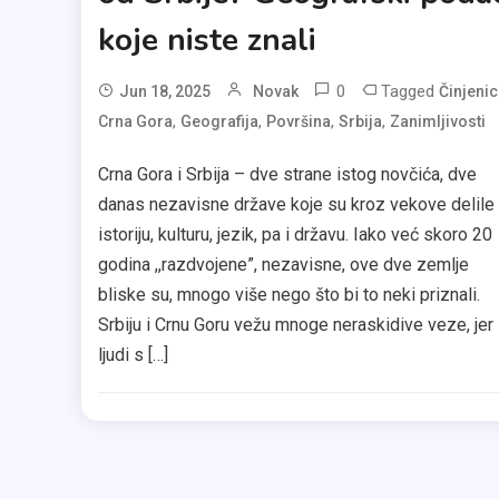
koje niste znali
0
Tagged
Jun 18, 2025
Novak
Činjenic
,
,
,
,
Crna Gora
Geografija
Površina
Srbija
Zanimljivosti
Crna Gora i Srbija – dve strane istog novčića, dve
danas nezavisne države koje su kroz vekove delile
istoriju, kulturu, jezik, pa i državu. Iako već skoro 20
godina ,,razdvojene”, nezavisne, ove dve zemlje
bliske su, mnogo više nego što bi to neki priznali.
Srbiju i Crnu Goru vežu mnoge neraskidive veze, jer
ljudi s […]