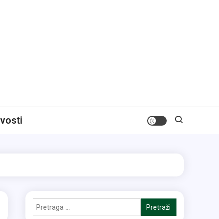
ivosti
Pretraga
za: