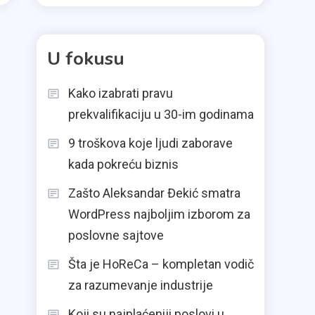
U fokusu
Kako izabrati pravu
prekvalifikaciju u 30-im godinama
9 troškova koje ljudi zaborave
kada pokreću biznis
Zašto Aleksandar Đekić smatra
WordPress najboljim izborom za
poslovne sajtove
Šta je HoReCa – kompletan vodič
za razumevanje industrije
Koji su najplaćeniji poslovi u