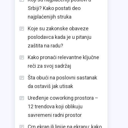
Srbiji? Kako postati deo
najplaćenijih struka
Koje su zakonske obaveze
poslodavca kada je u pitanju
zaštita na radu?
Kako pronaći relevantne ključne
reči za svoj sadržaj
Šta obući na poslovni sastanak
da ostaviš jak utisak
Uređenje coworking prostora –
12 trendova koji oblikuju
savremeni radni prostor
Crn ekran ili linije na ekranu: kako